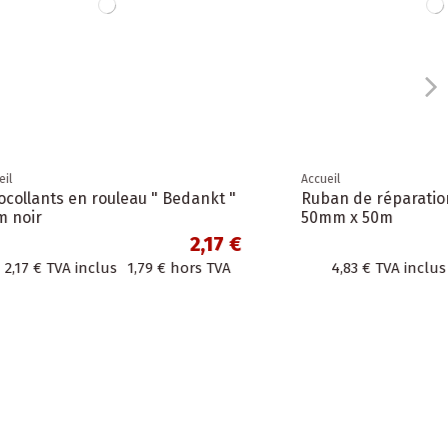
Accueil
che gris
50 x Sac en papier kraft lisse
couleur à poignées torsadées 2
tailles : 25 pcs x...
4,83 €
15,73 €
hors TVA
15,73 €
TVA inclus
13,00 €
hors TVA