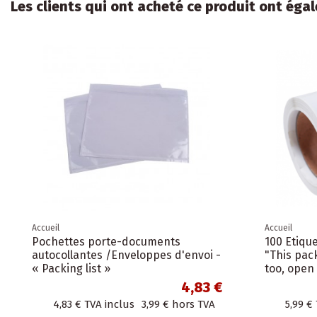
Les clients qui ont acheté ce produit ont éga
Accueil
Accueil
Pochettes porte-documents
100 Etiqu
autocollantes /Enveloppes d'envoi -
"This pac
« Packing list »
too, open 
4,83 €
4,83 €
TVA inclus
3,99 €
hors TVA
5,99 €