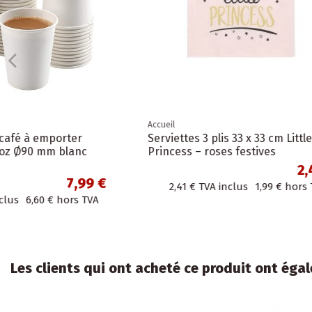
Accueil
Accueil
Set de vaisselle jetable - 50
Autocolla
assiettes en carton, couverts en
4 cm noir
bois et serviettes 32x32cm
13,31 €
2,17 €
13,31 €
TVA inclus
11,00 €
hors TVA
Les clients qui ont acheté ce produit ont éga