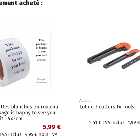
lement acheté :
Accueil
ettes blanches en rouleau
Lot de 3 cutters Fx Tools
kage is happy to see you
it " 9x3cm
2,41 €
TVA inclus
1,99 €
5,99 €
TVA inclus
4,95 €
hors TVA