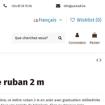
+324 85 36 76 66
info@packadi.be
Français
Wishlist (
0
)
Connexion
Panier
 ruban 2 m
écis, ce mètre ruban 2 m en acier avec graduation millimétrée