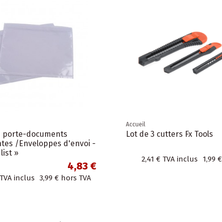
Accueil
s porte-documents
Lot de 3 cutters Fx Tools
ntes /Enveloppes d'envoi -
list »
2,41 €
TVA inclus
1,99 €
4,83 €
TVA inclus
3,99 €
hors TVA