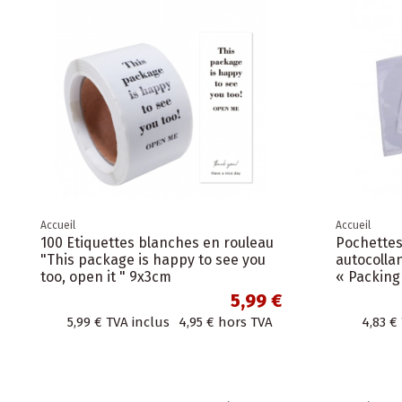
Accueil
Accueil
100 Etiquettes blanches en rouleau
Pochette
"This package is happy to see you
autocolla
too, open it " 9x3cm
« Packing 
5,99 €
5,99 €
TVA inclus
4,95 €
hors TVA
4,83 €