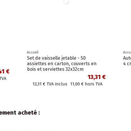
Accueil
nts en rouleau " Bedankt "
Ruban de réparation étan
50mm x 50m
2,17 €
TVA inclus
1,79 €
hors TVA
4,83 €
TVA inclus
3,99 €
lement acheté :