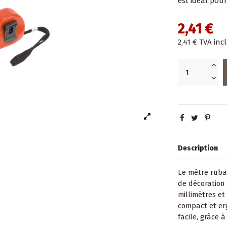
est idéal pour
2,41 €
2,41 €
TVA inc
Description
Le mètre ruban
de décoration 
millimètres et
compact et er
facile, grâce à