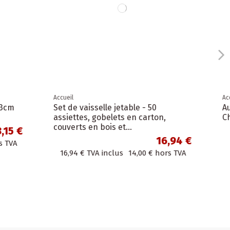
Accueil
50
Autocollants en rouleau " Wonderful
ton,
Christmas " 4 cm
2,17 €
16,94 €
2,17 €
TVA inclus
1,79 €
hors TVA
hors TVA