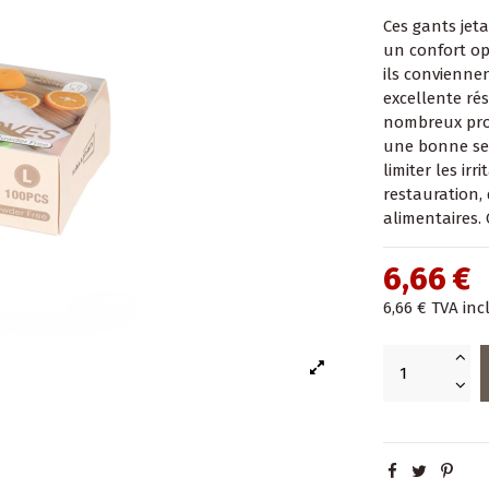
Ces gants jeta
un confort opt
ils convienne
excellente rés
nombreux prod
une bonne sen
limiter les ir
restauration, 
alimentaires. 
6,66 €
6,66 €
TVA inc