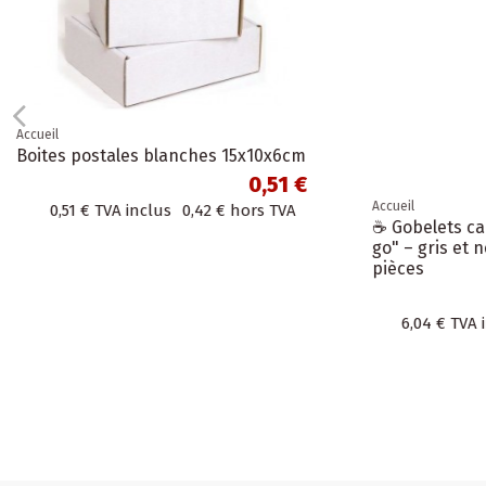
Accueil
Accueil
☕ Gobelets carton kraft "Coffee to
100 Servi
go" – gris et noir – 240 ml – 100
Naturel 1
pièces
6,04 €
3,15 €
6,04 €
TVA inclus
4,99 €
hors TVA