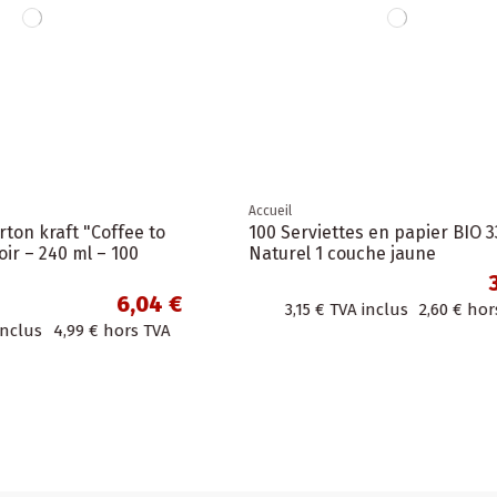
Accueil
ettes en papier BIO 33cm
Set de vaisselle jetable - 
 couche jaune
assiettes, gobelets en car
couverts en bois et...
3,15 €
TVA inclus
2,60 €
hors TVA
16,94 €
TVA inclus
14,00 €