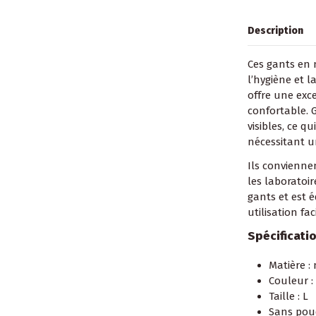
Description
Ces gants en 
l’hygiène et l
offre une exc
confortable. 
visibles, ce 
nécessitant u
Ils conviennen
les laboratoir
gants et est 
utilisation faci
Spécificati
Matière : 
Couleur :
Taille : L
Sans poud