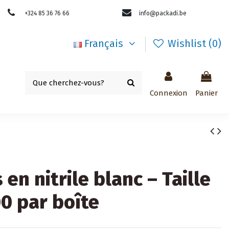
+324 85 36 76 66
info@packadi.be
Français
Wishlist (
0
)
Connexion
Panier
 en nitrile blanc – Taille
00 par boîte