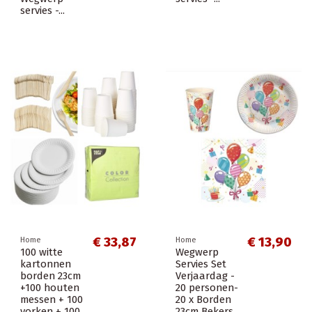
servies -...
€ 33,87
€ 13,90
Home
Home
100 witte
Wegwerp
kartonnen
Servies Set
borden 23cm
Verjaardag -
+100 houten
20 personen-
messen + 100
20 x Borden
vorken + 100
23cm Bekers