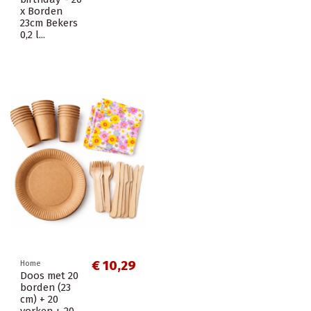
x Borden
23cm Bekers
0,2 l...
€ 10,29
Home
Doos met 20
borden (23
cm) + 20
vorken + 20