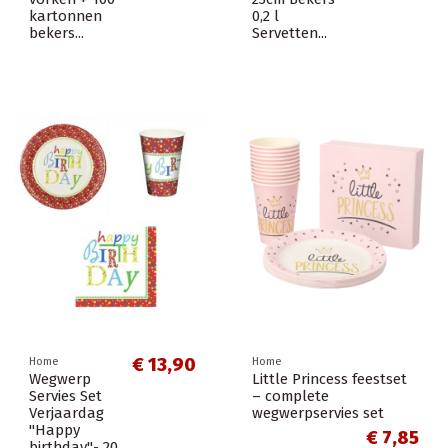
kartonnen
0,2 l
bekers...
Servetten...
€ 13,90
Home
Home
Wegwerp
Little Princess feestset
Servies Set
– complete
Verjaardag
wegwerpservies set
"Happy
€ 7,85
birthday"- 20