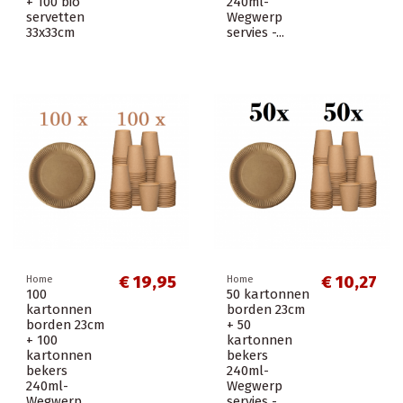
+ 100 bio
240ml-
servetten
Wegwerp
33x33cm
servies -...
€ 19,95
€ 10,27
Home
Home
100
50 kartonnen
kartonnen
borden 23cm
borden 23cm
+ 50
+ 100
kartonnen
kartonnen
bekers
bekers
240ml-
240ml-
Wegwerp
Wegwerp
servies -...