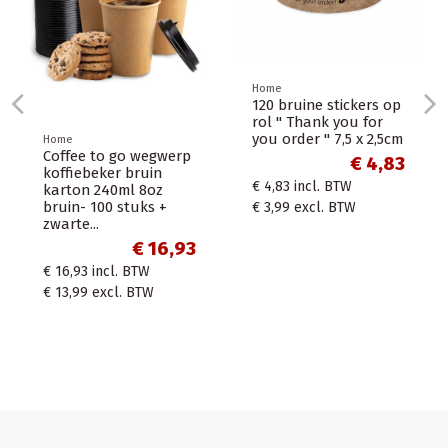
ome
20 bruine stickers op
ol " Thank you for
ou order " 7,5 x 2,5cm
Home
Home
A4 kartonnen dozen
50 x 
€ 4,83
in bruin
plast
 4,83
incl. BTW
enkelgolfkarton 30,5 x
Webs
22 x 15cm
Verz
 3,99
excl. BTW
25x3
€ 0,68
€ 0,79
€ 0,68
incl. BTW
€ 7,25
€ 0,56
excl. BTW
€ 5,99