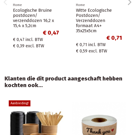
ome
Home
Home
itte Ecologische
Koffiebeker karton
Ondoo
ostdozen/
70,3mm 180ml 7oz
envel
erzenddozen
vendingcup bruin100
Webs
ormaat A4+
stuks + zwarte
Verze
5x25x5cm
deksels
X42c
€ 0,71
€ 10,88
 0,71
incl. BTW
€ 10,88
incl. BTW
€ 8,4
 0,59
excl. BTW
€ 8,99
excl. BTW
€ 6,9
Klanten die dit product aangeschaft hebben
kochten ook...
-€ 0,11
Aanbiedi