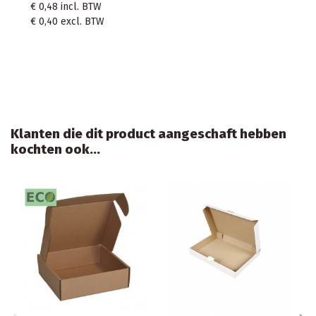
24 m x 40 cm
25,5 x 37 + 7cm
waterbestendig rood
/Plastic Envelop 
€ 24,67
€
€ 24,67
incl. BTW
€ 4,83
incl. BTW
€ 20,39
excl. BTW
€ 3,99
excl. BTW
Klanten die dit product aangeschaft hebben
kochten ook...
Aanbiedi