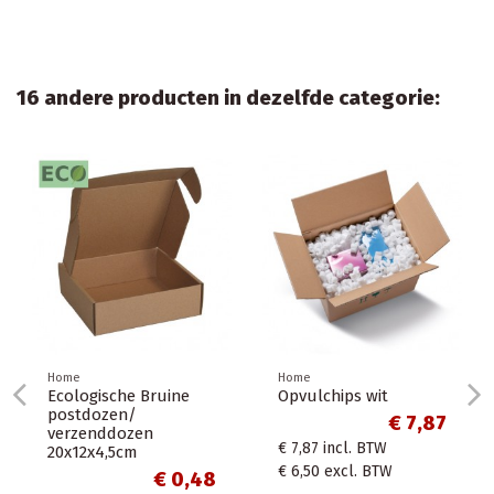
16 andere producten in dezelfde categorie:
wit
€ 7,87
Home
Home
BTW
1 x Scheurvaste
Verzendzakken 
tafelloper nonwoven
Thank you « Go
BTW
"soft selection plus"
purple formaat