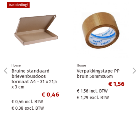
Aanbieding!
ingstape PP
0mmx66m
Home
Home
€ 1,56
100 Kleine Kartonnen
Coffee to g
cl. BTW
bordjes bruin Nature
koffiebeker 
Kraft karton 15cm
240ml 8oz br
cl. BTW
stuks + zwar
€ 6,17
deksels
€ 6,17
incl. BTW
€ 5,10
excl. BTW
€ 13,90
incl. 
€ 11,49
excl.