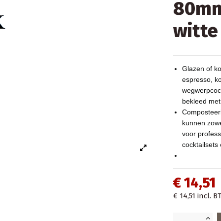
80mm
witte
Glazen of ko
espresso, ko
wegwerpcock
bekleed met
Composteerba
kunnen zowe
voor profess
cocktailset
€ 14,51
€ 14,51
incl. B