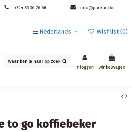
+324 85 36 76 66
info@packadi.be
Nederlands
Wishlist (
0
)
Inloggen
Winkelwagen
e to go koffiebeker