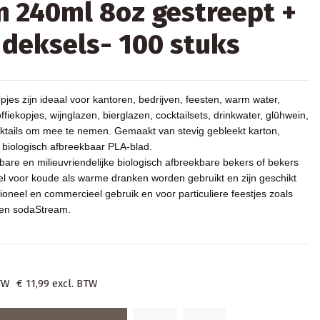
 240ml 8oz gestreept +
 deksels- 100 stuks
pjes zijn ideaal voor kantoren, bedrijven, feesten, warm water,
ffiekopjes, wijnglazen, bierglazen, cocktailsets, drinkwater, glühwein,
tails om mee te nemen. Gemaakt van stevig gebleekt karton,
 biologisch afbreekbaar PLA-blad.
re en milieuvriendelijke biologisch afbreekbare bekers of bekers
l voor koude als warme dranken worden gebruikt en zijn geschikt
ioneel en commercieel gebruik en voor particuliere feestjes zoals
s en sodaStream.
TW
€ 11,99
excl. BTW