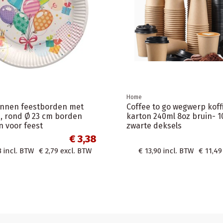
Home
onnen feestborden met
Coffee to go wegwerp kof
, rond Ø 23 cm borden
karton 240ml 8oz bruin- 1
n voor feest
zwarte deksels
€ 3,38
8
incl. BTW
€ 2,79
excl. BTW
€ 13,90
incl. BTW
€ 11,49