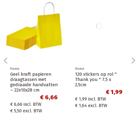
Home
Home
120 stickers op rol "
Coffee to go
Thank you " 7,5 x
koffiebeker 80mm
2,5cm
240ml 8oz
""Sneeuwman" Winter
€ 1,99
Kerst + witte deksels-
€ 1,99
incl. BTW
100...
€ 1,64
excl. BTW
€ 14,51
€ 14,51
incl. BTW
€ 11,99
excl. BTW