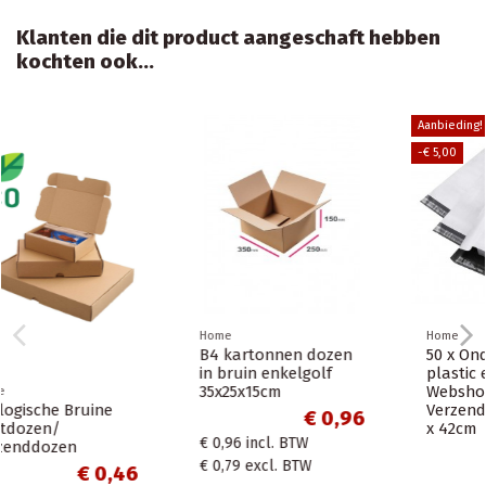
Klanten die dit product aangeschaft hebben
kochten ook...
Aanbieding!
-€ 5,00
Home
Home
50 x Ondoorzichtige
Ecologische Bruine
plastic envelop /
postdozen/
Webshopzakken /
verzenddozen
Verzendzakken A2 - 58
26x19x6cm
x 42cm
€ 0,87
€ 13,14
€ 0,87
incl. BTW
€ 18,14
€ 0,72
excl. BTW