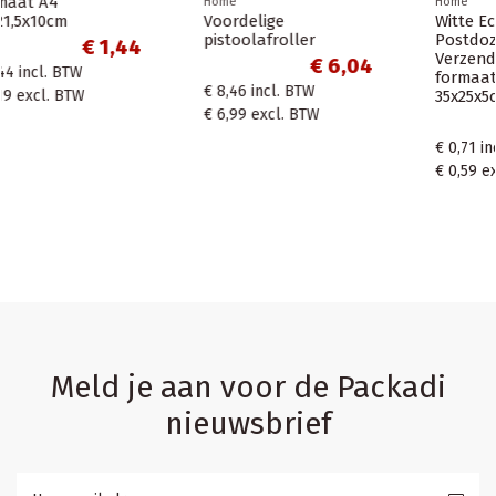
Home
Home
Witte Ecologische
Bruine standaard
Postdozen/
brievenbusdoos
Verzenddozen
formaat A4+ MAX -
formaat A4+
35x25x3 cm brui
35x25x5cm
€ 0,67
€ 0,71
€ 0,67
incl. BTW
€ 0,71
incl. BTW
€ 0,55
excl. BTW
€ 0,59
excl. BTW
Meld je aan voor de Packadi
nieuwsbrief