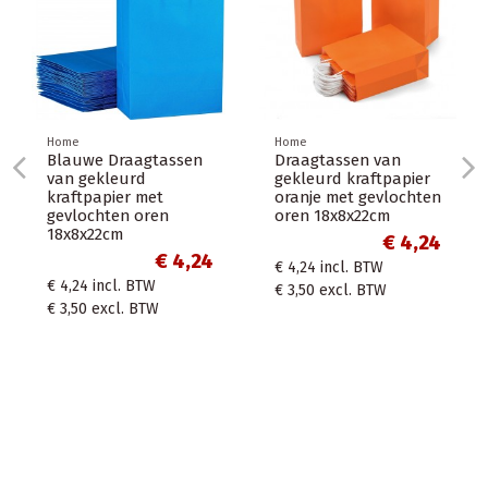
Home
aagtassen
Draagtassen van
urd
gekleurd kraftpapier
r met
oranje met gevlochten
Home
50 Zwarte
 oren
oren 18x8x22cm
Draagtassen v
€ 4,24
gekleurd kraft
€ 4,24
€ 4,24
incl. BTW
met gevlochten
 BTW
26+12x34cm fo
€ 3,50
excl. BTW
A4
. BTW
€
€ 16,94
incl. BT
€ 14,00
excl. BT