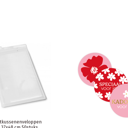
Home
Kerst draagtassen van kraftp
met platte oren " Xmas loung