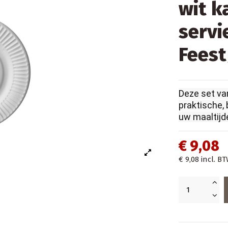
wit 
servi
Feest
Deze set va
praktische, 
uw maaltijd
€ 9,08
€ 9,08
incl. B