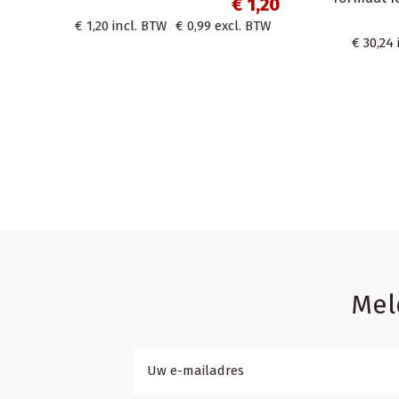
35x25x5cm
Home
€ 0,65
Set wegwerpse
borden, beker
€ 0,65
incl. BTW
€ 0,54
excl. BTW
servetten 32x
€ 13,31
incl
Mel