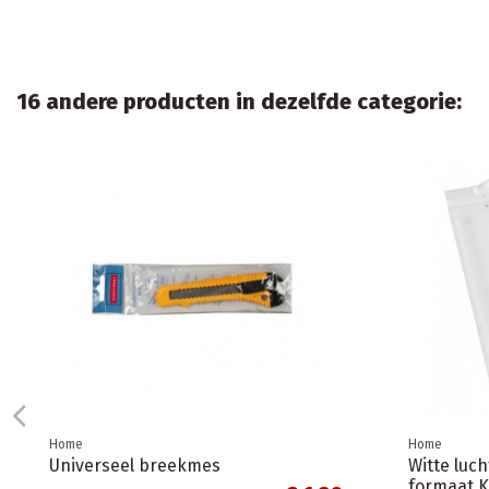
16 andere producten in dezelfde categorie:
Home
Bruine Ecologische Postdozen/
Verzenddozen formaat A4+