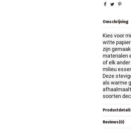
Omschrijving
Kies voor m
witte papie
zijn gemaak
materialen e
of elk ande
milieu essen
Deze stevig
als warme g
afhaalmaalt
soorten dec
Productdetail
Reviews
(0)