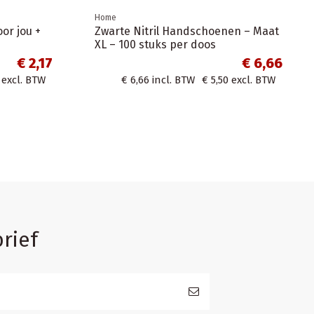
reycleerbaar
H
20,56
€ 16,93
10
ha
. BTW
€ 16,93
incl. BTW
€ 13,99
excl. BTW
9
rief