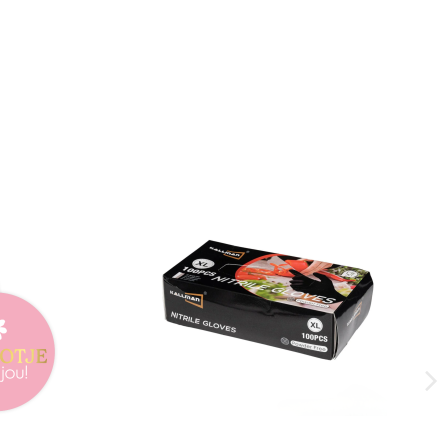
Home
apier
Witte rekfolie voor handmatig
e"
wikkelen, 50 cm x300m 20µm 100%