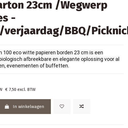
karton 23cm /Wegwerp
es -
/verjaardag/BBQ/Picknic
n 100 eco witte papieren borden 23 cm is een
biologisch afbreekbare en elegante oplossing voor al
en, evenementen of buffetten.
TW
€ 7,50
excl. BTW
In winkelwagen