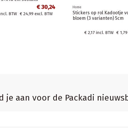
22x10x28cm 50 stuks
€ 
rvies - 50 kartonnen
s, houten bestek en
€ 20,56
incl. BTW
€ 16,99
excl
32 cm
€ 13,31
. BTW
€ 11,00
excl. BTW
d je aan voor de Packadi nieuwsb