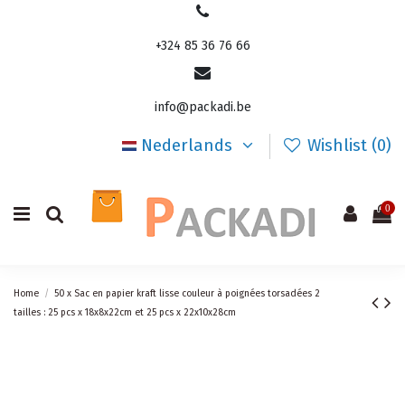
+324 85 36 76 66
info@packadi.be
Nederlands
Wishlist (
0
)
0
Home
50 x Sac en papier kraft lisse couleur à poignées torsadées 2
tailles : 25 pcs x 18x8x22cm et 25 pcs x 22x10x28cm