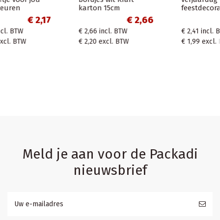
feestdecoratie Cheers
bekers, houten
bestek en servetten
6
€ 2,41
32x32 cm
€ 2,41
incl. BTW
€ 13,31
€ 1,99
excl. BTW
€ 13,31
incl. BTW
€ 11,00
excl. BTW
Meld je aan voor de Packadi
nieuwsbrief