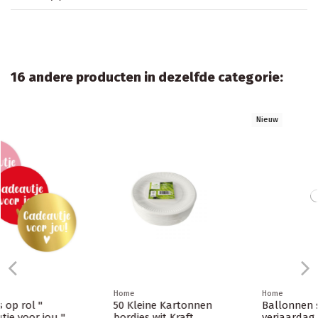
16 andere producten in dezelfde categorie:
Nieuw
Home
Home
Ballonnen set bierpul
Set wegwerpservies -
verjaardag – 5 stuks –
50 kartonnen borden,