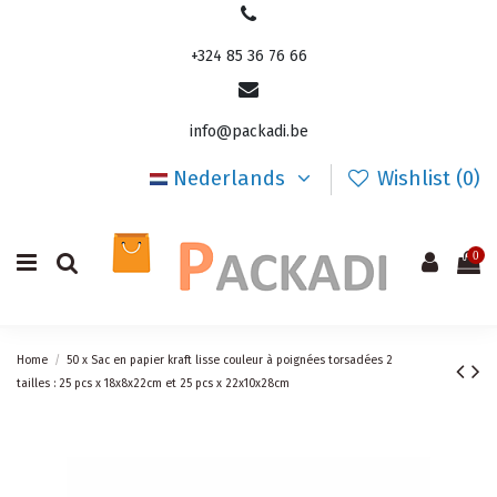
+324 85 36 76 66
info@packadi.be
Nederlands
Wishlist (
0
)
0
Home
50 x Sac en papier kraft lisse couleur à poignées torsadées 2
tailles : 25 pcs x 18x8x22cm et 25 pcs x 22x10x28cm