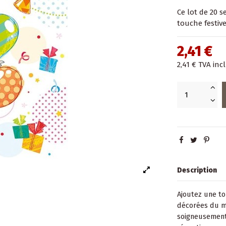
Ce lot de 20 s
touche festive
2,41 €
2,41 €
TVA inc
Description
Ajoutez une to
décorées du mo
soigneusement 