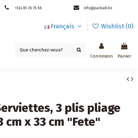
+324 85 36 76 66
info@packadi.be
Français
Wishlist (
0
)
Connexion
Panier
Serviettes, 3 plis pliage
3 cm x 33 cm "Fete"