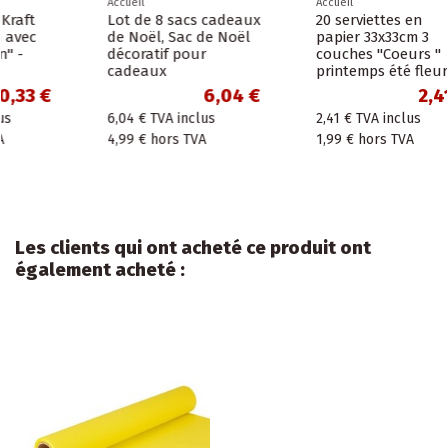
Accueil
Accueil
20 serviettes en
Boites postales
papier 33x33cm 3
écologiques brunes
couches "Coeurs "
0,53 €
printemps été fleurs
0,53 €
TVA inclus
2,41 €
0,44 €
hors TVA
2,41 €
TVA inclus
1,99 €
hors TVA
Les clients qui ont acheté ce produit ont
également acheté :