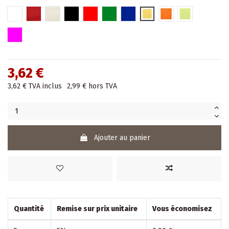
Blanc
BORDEAUX
Champagne
Noir
Rouge
Vert
Bleu
Jaune
Nectarine
Lime
Fuchsia
3,62 €
3,62 €
TVA inclus
2,99 €
hors TVA
Ajouter au panier
Quantité
Remise sur prix unitaire
Vous économisez