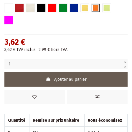
Blanc
BORDEAUX
Champagne
Noir
Rouge
Vert
Bleu
Jaune
Nectarine
Lime
Fuchsia
3,62 €
3,62 €
TVA inclus
2,99 €
hors TVA
Ajouter au panier
Quantité
Remise sur prix unitaire
Vous économisez