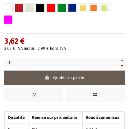
Blanc
BORDEAUX
Champagne
Noir
Rouge
Vert
Bleu
Jaune
Nectarine
Lime
Fuchsia
3,62 €
3,62 €
TVA inclus
2,99 €
hors TVA
Ajouter au panier
Quantité
Remise sur prix unitaire
Vous économisez