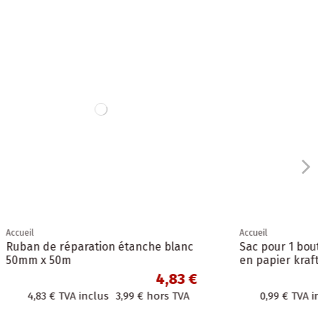
Accueil
" Thank
50 Pochettes d'Expédition Opaques
vert-
en Plastique A3 "Étoile de Mer"
31x42cm enveloppes
4,83 €
9,67 €
hors TVA
9,67 €
TVA inclus
7,99 €
hors TVA