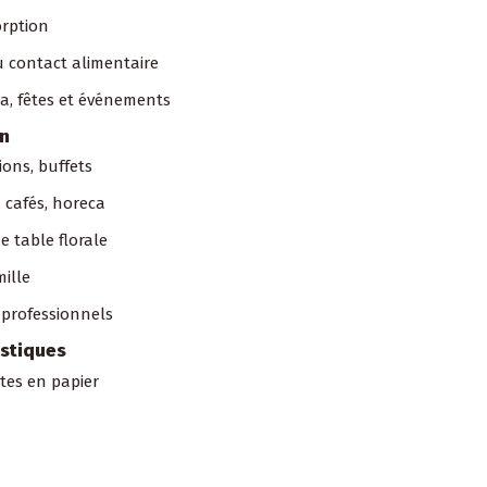
rption
 contact alimentaire
a, fêtes et événements
on
tions, buffets
 cafés, horeca
e table florale
mille
professionnels
istiques
ettes en papier