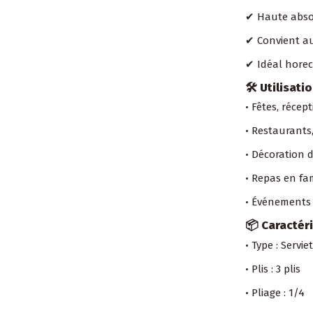
✔ Haute abso
✔ Convient au
✔ Idéal horec
🛠 Utilisati
• Fêtes, récep
• Restaurants,
• Décoration d
• Repas en fa
• Événements 
📦 Caractér
• Type : Servi
• Plis : 3 plis
• Pliage : 1/4