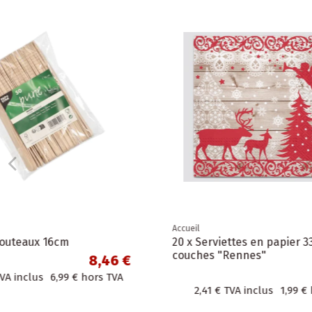
Accueil
Accueil
Ruban de réparation étanche blanc
Sac pour 1
50mm x 50m
en papier
4,83 €
4,83 €
TVA inclus
3,99 €
hors TVA
0,99 €