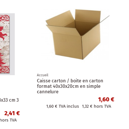
Accueil
 bouteille / vin 10+9x39cm
Enveloppes d'expédition 
 kraft rouge avec corde
you" format B4 – 25,5 x 37 
Pochettes d'envoi...
0,99 €
TVA inclus
0,82 €
hors TVA
4,83 €
TVA inclus
3,99 €