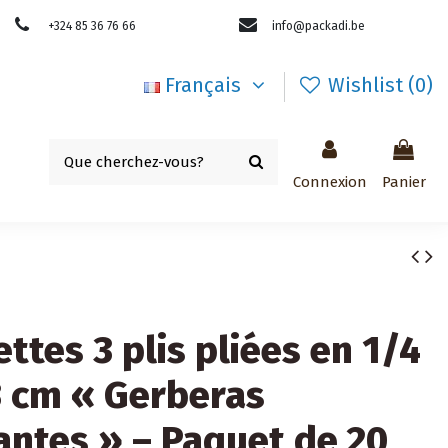
+324 85 36 76 66
info@packadi.be
Français
Wishlist (
0
)
Connexion
Panier
ettes 3 plis pliées en 1/4
 cm « Gerberas
antes » – Paquet de 20