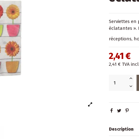
Serviettes en 
éclatantes ». 
réceptions, ho
2,41 €
2,41 €
TVA inc
Description