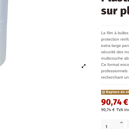
sur p
Le film à bulle
protection renf
extra-large per
sécurité des ma
multicouche abs
Ce format encom
professionnels 
recherchant un
Rupture de s
90,74 €
90,74 €
TVA in