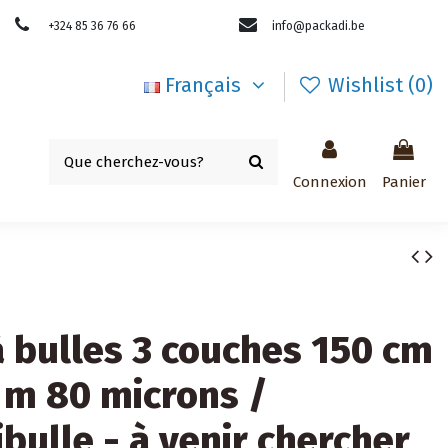
+324 85 36 76 66
info@packadi.be
Français
Wishlist (
0
)
Connexion
Panier
à bulles 3 couches 150 cm
 m 80 microns /
ibulle - à venir chercher