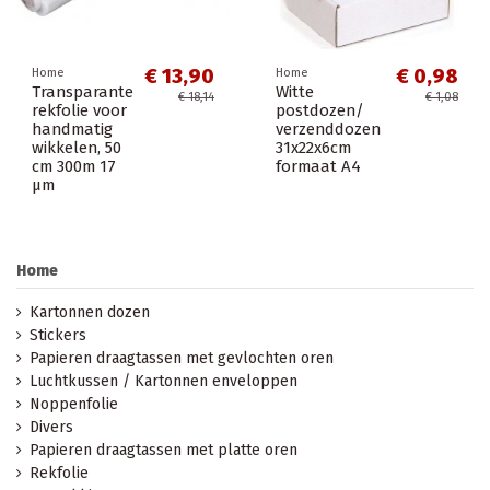
€ 13,90
€ 0,98
Home
Home
Transparante
Witte
€ 18,14
€ 1,08
rekfolie voor
postdozen/
handmatig
verzenddozen
wikkelen, 50
31x22x6cm
cm 300m 17
formaat A4
µm
Home
Kartonnen dozen
Stickers
Papieren draagtassen met gevlochten oren
Luchtkussen / Kartonnen enveloppen
Noppenfolie
Divers
Papieren draagtassen met platte oren
Rekfolie