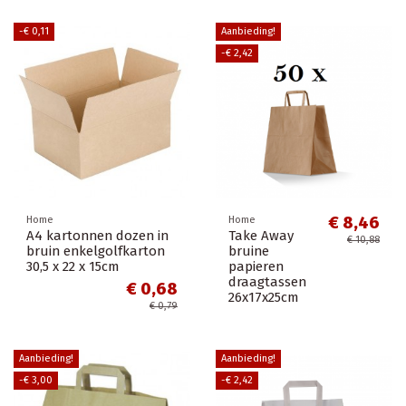
-€ 0,11
Aanbieding!
-€ 2,42
€ 8,46
Home
Home
A4 kartonnen dozen in
Take Away
€ 10,88
bruin enkelgolfkarton
bruine
30,5 x 22 x 15cm
papieren
draagtassen
€ 0,68
26x17x25cm
€ 0,79
Aanbieding!
Aanbieding!
-€ 3,00
-€ 2,42