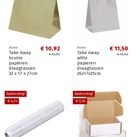
€ 10,92
€ 11,50
Home
Home
Take Away
Take Away
€ 13,92
€ 13,92
bruine
witte
papieren
papieren
draagtassen
draagtassen
32 x 17 x 27cm
26x17x25cm
Aanbieding!
Aanbieding!
-€ 4,24
-€ 0,10