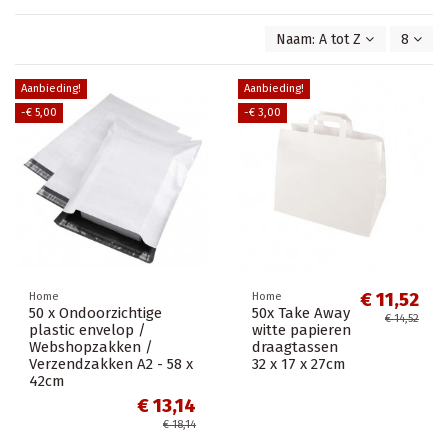
Naam: A tot Z
8
Aanbieding!
Aanbieding!
-€ 5,00
-€ 3,00
€ 11,52
Home
Home
50 x Ondoorzichtige
50x Take Away
€ 14,52
plastic envelop /
witte papieren
Webshopzakken /
draagtassen
Verzendzakken A2 - 58 x
32 x 17 x 27cm
42cm
€ 13,14
€ 18,14