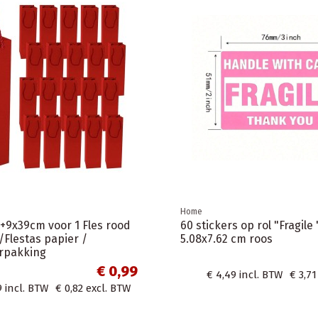
he papieren tape 50mm x
eren plakband / Tape
r/ Schilders...
Home
€ 3,62
Set wegwerpservies - 50 
borden, bekers, houten b
2
incl. BTW
€ 2,99
excl. BTW
servetten 32x32 cm
€ 16,94
incl. BTW
€ 14,00