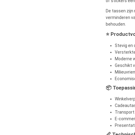
of stickers een
De tassen zijn 
verminderen va
behouden.
⭐ Productvo
Stevig en
Versterkt
Moderne wi
Geschikt 
Milieuvrie
Economisc
📦 Toepassi
Winkelverp
Cadeauta
Transport 
E-commerc
Presentat
📏 Technisch