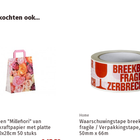
ochten ook...
Home
tdozen/ verzenddozen
Langwerpige bruine doze
 formaat A4
enkelgolf 62x15x15cm
€ 0,98