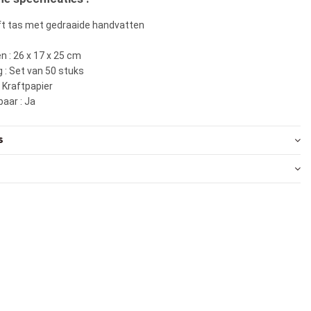
aft tas met gedraaide handvatten
 : 26 x 17 x 25 cm
 : Set van 50 stuks
: Kraftpapier
aar : Ja
s