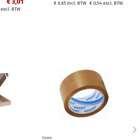
€ 17,53
excl. BTW
€ 17,53
incl. BTW
€ 14,49
excl. BTW
Home