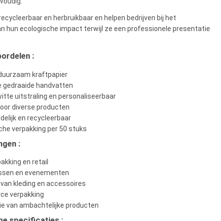
voudig.
recycleerbaar en herbruikbaar en helpen bedrijven bij het
n hun ecologische impact terwijl ze een professionele presentatie
ordelen :
 duurzaam kraftpapier
e gedraaide handvatten
tte uitstraling en personaliseerbaar
voor diverse producten
ndelijk en recycleerbaar
he verpakking per 50 stuks
ngen :
akking en retail
ssen en evenementen
van kleding en accessoires
e verpakking
ie van ambachtelijke producten
e specificaties :