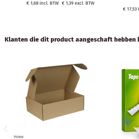
€ 9,67
€ 0,9
€ 9,67
incl. BTW
€ 7,99
excl. BTW
Klanten die dit product aangeschaft hebben k
Aanbieding!
Home
Home