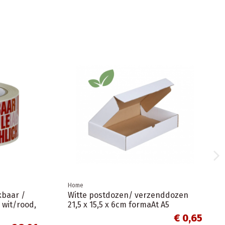
Home
n
Draagtassen "Millefiori" van
gekleurd kraftpapier met platte
oren 22x10x28cm 50 stuks
€ 1,68