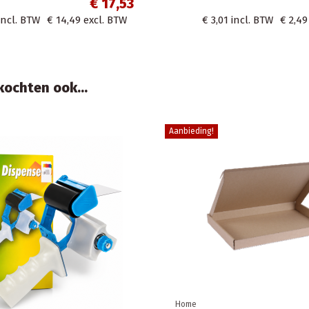
€ 1,08
€ 1,68
incl. BTW
€ 1,39
8
incl. BTW
€ 0,81
excl. BTW
ochten ook...
Home