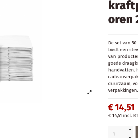
kraft
oren
De set van 50
biedt een ste
van producten
goede draagkr
handvatten. He
cadeauverpak
duurzaam, vor
verpakkingen.
€ 14,51
€ 14,51
incl. B