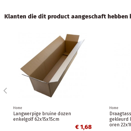
Klanten die dit product aangeschaft hebben k
Aanbieding!
-€ 0,10
Home
Home
Ondoorzichtige plastic envelop /
Witte pos
Webshopzakken / Verzendzakken
31x22x6cm
B3-40x50cm