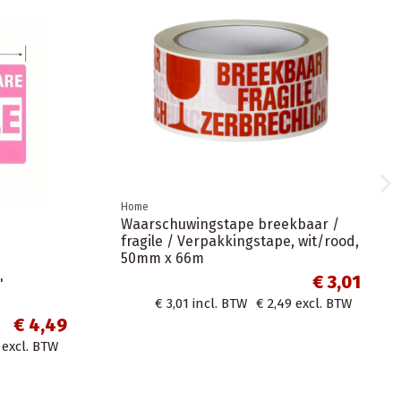
Home
Witte luchtkussenenveloppen
formaat K 37x48 cm 50stuks
€ 30,24
kartonnen
€ 30,24
incl. BTW
€ 24,99
excl. BTW
estek en
€ 16,94
excl. BTW