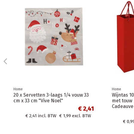
Home
Home
100 kartonnen borden 23cm + 100
Ecologisc
kartonnen bekers 240ml-Wegwerp
50m/ Papi
servies -...
kraftpapie
€ 19,95
€ 19,95
incl. BTW
€ 16,49
excl. BTW
€ 3,6