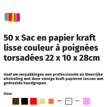
50 x Sac en papier kraft
lisse couleur à poignées
torsadées 22 x 10 x 28cm
Geef uw verpakkingen een professionele en kleurrijke
uitstraling met deze stevige kraft papieren tassen met
gedraaide handgrepen.
Kleur
Wit
Bruin
Zwart
Rood
Geel
Nectarine
Mix 1
Mix 2
Mix 3
Roos