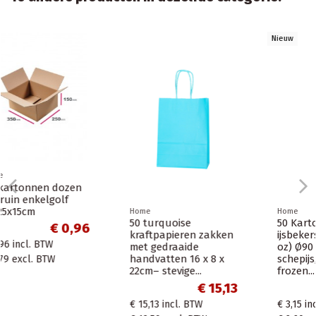
Nieuw
Home
Home
50 Kartonnen
Voordelige
en
ijsbekers wit 180 ml (6
pistoolafroller
oz) Ø90 mm – Voor
€ 6,04
schepijs, softijs,
€ 8,46
incl. BTW
frozen...
€ 6,99
excl. BTW
,13
€ 3,15
€ 3,15
incl. BTW