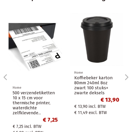
Home
Koffiebeker karton
80mm 240ml 8oz
zwart 100 stuks+
Home
Bruine postdozen/
zwarte deksels
verzenddozen
€ 13,90
formaat A4
€ 13,90
incl. BTW
31x21,5x10cm
€ 11,49
excl. BTW
€ 1,44
€ 1,44
incl. BTW
€ 1,19
excl. BTW