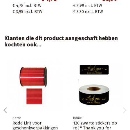
,56
incl. BTW
€ 4,78
incl. BTW
€ 3,99
i
,29
excl. BTW
€ 3,95
excl. BTW
€ 3,30
e
Klanten die dit product aangeschaft hebben
kochten ook...
me
Home
Home
rte Lint voor
Rode Lint voor
120 zwa
schenkverpakkingen
geschenkverpakkingen
rol " T