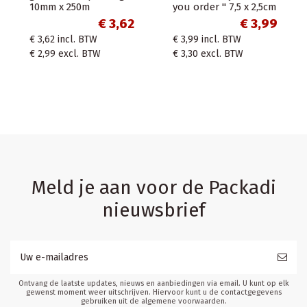
m x 500m
10mm x 250m
you ord
€ 4,78
€ 3,62
,78
incl. BTW
€ 3,62
incl. BTW
€ 3,99
i
,95
excl. BTW
€ 2,99
excl. BTW
€ 3,30
e
Meld je aan voor de Packadi
nieuwsbrief
Ontvang de laatste updates, nieuws en aanbiedingen via email. U kunt op elk
gewenst moment weer uitschrijven. Hiervoor kunt u de contactgegevens
gebruiken uit de algemene voorwaarden.