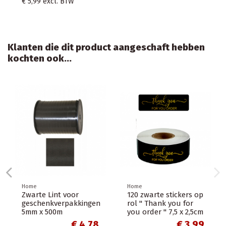
Klanten die dit product aangeschaft hebben
kochten ook...
me
Home
Home
rpakkingstape PP
Zwarte Lint voor
120 zwa
ansparant
geschenkverpakkingen
rol " T
mmx66m
5mm x 500m
you ord
€ 1,56
€ 4,78