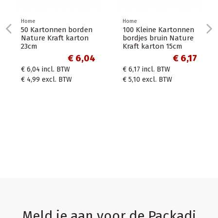
leine Kartonnen
es bruin Nature
 karton 15cm
Home
Home
50 x Draagtrays van
Ecologisch
€ 6,17
gerecycled karton
postdozen
incl. BTW
voor 2 bekers
verzenddo
26x19x6cm
excl. BTW
€ 4,48
€ 4,48
incl. BTW
€ 0,87
incl
€ 3,70
excl. BTW
€ 0,72
excl
Meld je aan voor de Packadi