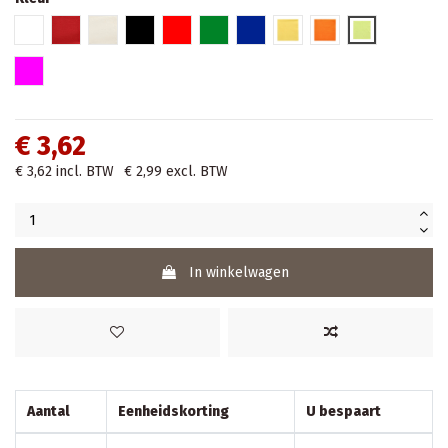
Wit
BORDEAUX
Champagne
Zwart
Rood
Groen
Blauw
Geel
Nectarine
Lime
Fuchsia
€ 3,62
€ 3,62
incl. BTW
€ 2,99
excl. BTW
In winkelwagen
Aantal
Eenheidskorting
U bespaart