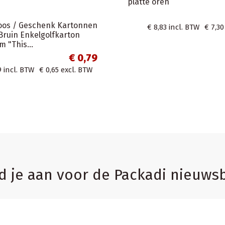
maat A4
Home
€ 0,57
50 x Plastic Envelop van gerecycle
plastic A3 31x42 cm/ Verzendzakk
W
€ 0,47
excl. BTW
kleur roos /...
€ 8,4
€ 8,46
incl. BTW
€ 6,99
excl. BTW
d je aan voor de Packadi nieuwsb