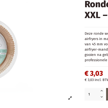
Rond
XXL –
Deze ronde we
airfryers in 
van 45 mm voo
airfryer-mand
gooien na gebr
professionele
€ 3,03
€ 3,03
incl. BT