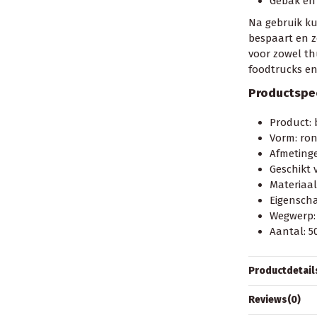
Gebak en
Na gebruik ku
bespaart en z
voor zowel th
foodtrucks en
Productspec
Product: 
Vorm: ro
Afmeting
Geschikt v
Materiaal
Eigenscha
Wegwerp: 
Aantal: 5
Productdetail
Reviews
(0)