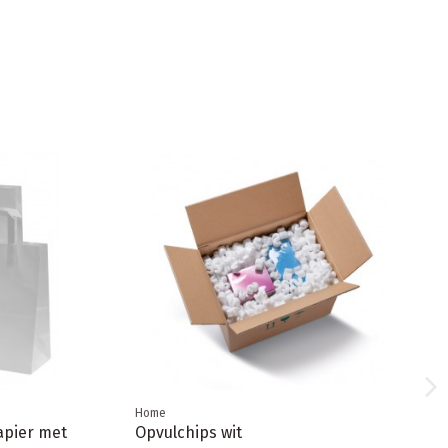
Aanbieding!
-€ 4,24
Home
Transparante rekfolie voor