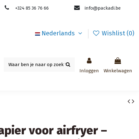
+324 85 36 76 66
info@packadi.be
Nederlands
Wishlist (
0
)
Inloggen
Winkelwagen
pier voor airfryer –