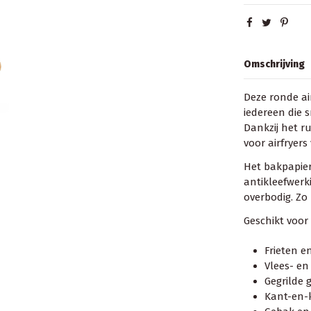
Omschrijving
Deze ronde ai
iedereen die s
Dankzij het r
voor airfryer
Het bakpapier
antikleefwer
overbodig. Zo 
Geschikt voor
Frieten e
Vlees- en
Gegrilde 
Kant-en-k