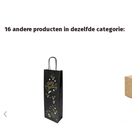
16 andere producten in dezelfde categorie:
w
Home
Witte Ecologische