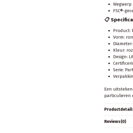
Wegwerp 
FSC®-gece
📋 Specifica
Product:
Vorm: ro
Diameter:
Kleur: ro
Design: Li
Certificer
Serie: Par
Verpakkin
Een uitsteke
particulieren 
Productdetail
Reviews
(0)