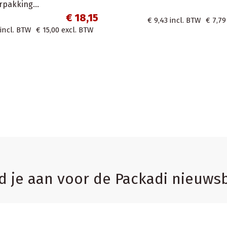
Home
n
100 Kleine Kartonnen bordjes wit
Kraft karton 15cm
cm
€ 4,83
€ 4,83
incl. BTW
€ 3,99
excl. BTW
€ 16,94
excl. BTW
d je aan voor de Packadi nieuwsb