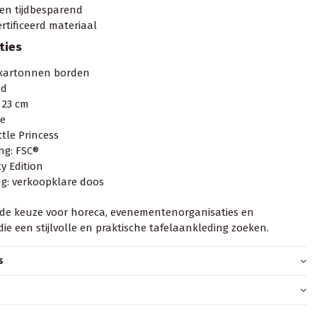
en tijdbesparend
rtificeerd materiaal
ties
 kartonnen borden
nd
 23 cm
ze
ttle Princess
ing: FSC®
ty Edition
g: verkoopklare doos
nde keuze voor horeca, evenementenorganisaties en
die een stijlvolle en praktische tafelaankleding zoeken.
s