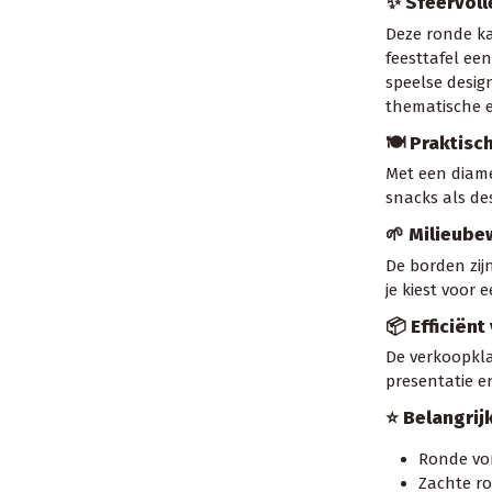
✨ Sfeervoll
Deze ronde ka
feesttafel een
speelse desig
thematische 
🍽️ Praktis
Met een diam
snacks als des
🌱 Milieube
De borden zij
je kiest voor
📦 Efficiënt
De verkoopkla
presentatie e
⭐ Belangri
Ronde vo
Zachte ro