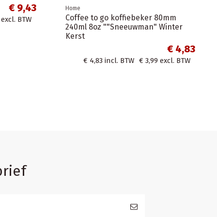
22x10x28cm
€ 4,24
€ 26,61
incl.
€ 4,24
incl. BTW
€ 3,50
excl. BTW
rief