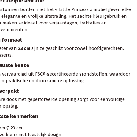
e tafelpresentatie
rtonnen borden met het « Little Princess » motief geven elke
 elegante en vrolijke uitstraling. Het zachte kleurgebruik en
n maken ze ideaal voor verjaardagen, traktaties en
evenementen.
ch formaat
eter van
23 cm
zijn ze geschikt voor zowel hoofdgerechten,
serts.
wuste keuze
n vervaardigd uit FSC®-gecertificeerde grondstoffen, waardoor
 een praktische én duurzamere oplossing.
 verpakt
re doos met geperforeerde opening zorgt voor eenvoudige
n opslag.
jkste kenmerken
rm Ø 23 cm
ze kleur met feestelijk design