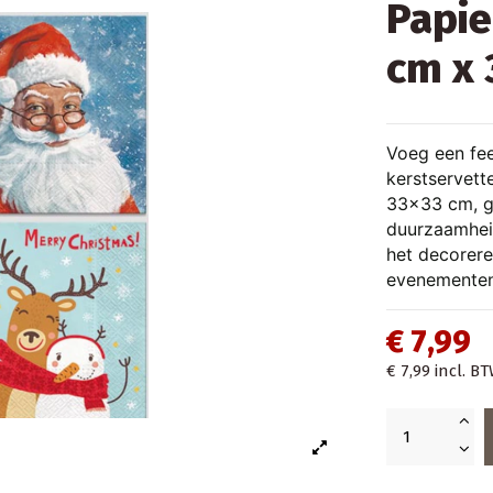
Papie
cm x 
Voeg een fee
kerstservette
33x33 cm, g
duurzaamheid
het decorere
evenementen
€ 7,99
€ 7,99
incl. B