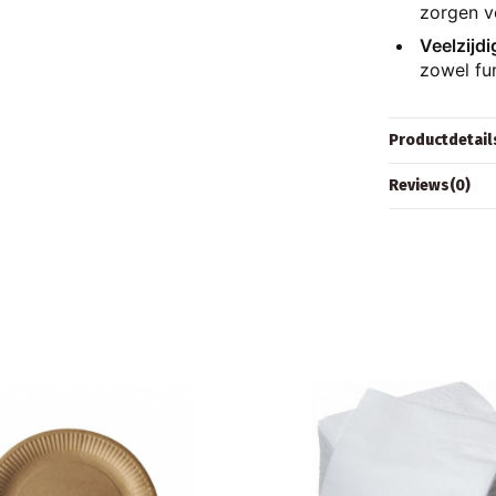
zorgen v
Veelzijdi
zowel func
Productdetail
Reviews
(0)