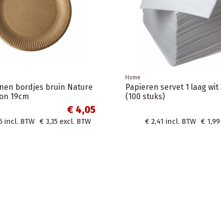
Home
Deksel wit voor Coffee to go beker
80mm 240ml 8oz-50 stuks
€ 3,
ker karton 120ml
€ 3,01
incl. BTW
€ 2,49
excl. BTW
s
€ 6,04
W
€ 4,99
excl. BTW