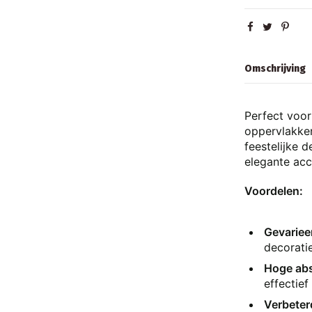
Omschrijving
Perfect voo
oppervlakken
feestelijke 
elegante acce
Voordelen:
Gevarieer
decoratie
Hoge ab
effectief
Verbeter